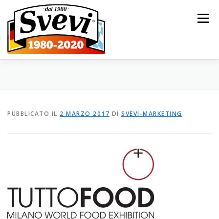
Passa al contenuto
Menu
HOME
L’AZIENDA
I NOSTRI PRODOTTI
PUBBLICATO IL
2 MARZO 2017
DI
SVEVI-MARKETING
CATALOGO
NOVITÀ
CONTATTI