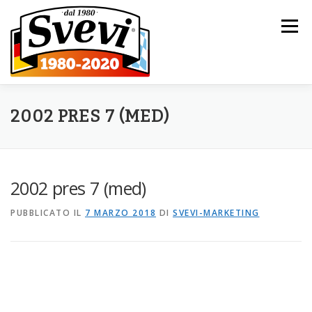
Passa al contenuto
Menu
HOME
L’AZIENDA
I NOSTRI PRODOTTI
2002 PRES 7 (MED)
CATALOGO
NOVITÀ
CONTATTI
2002 pres 7 (med)
PUBBLICATO IL
7 MARZO 2018
DI
SVEVI-MARKETING