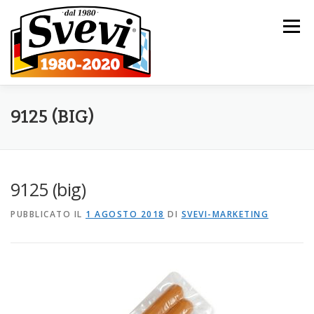
Passa al contenuto
Menu
HOME
L’AZIENDA
I NOSTRI PRODOTTI
9125 (BIG)
CATALOGO
NOVITÀ
CONTATTI
9125 (big)
PUBBLICATO IL
1 AGOSTO 2018
DI
SVEVI-MARKETING