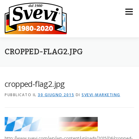
Passa al contenuto
Menu
HOME
L’AZIENDA
I NOSTRI PRODOTTI
CROPPED-FLAG2.JPG
CATALOGO
NOVITÀ
CONTATTI
cropped-flag2.jpg
PUBBLICATO IL
30 GIUGNO 2015
DI
SVEVI-MARKETING
http://www.svevi.com/wp/wp-content/uploads/2015/06/cropped-