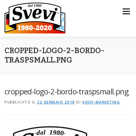
Passa al contenuto
Menu
HOME
L’AZIENDA
I NOSTRI PRODOTTI
CROPPED-LOGO-2-BORDO-
TRASPSMALL.PNG
CATALOGO
NOVITÀ
CONTATTI
cropped-logo-2-bordo-traspsmall.png
PUBBLICATO IL
22 GENNAIO 2018
DI
SVEVI-MARKETING