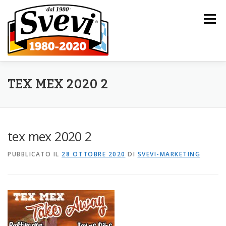
Passa al contenuto
Menu
HOME
L’AZIENDA
I NOSTRI PRODOTTI
TEX MEX 2020 2
CATALOGO
NOVITÀ
CONTATTI
tex mex 2020 2
PUBBLICATO IL
28 OTTOBRE 2020
DI
SVEVI-MARKETING