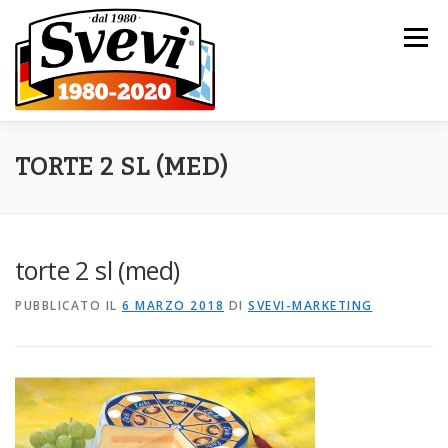
Passa al contenuto
Menu
HOME
L’AZIENDA
I NOSTRI PRODOTTI
TORTE 2 SL (MED)
CATALOGO
NOVITÀ
CONTATTI
torte 2 sl (med)
PUBBLICATO IL
6 MARZO 2018
DI
SVEVI-MARKETING